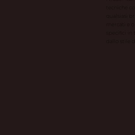
tecniche co
qualsiasi b
mercati e o
specifici in
dallo stile 