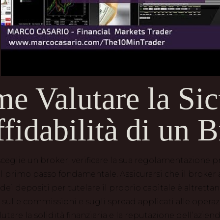
e Valutare la Sic
ffidabilità di un 
ceglie un broker, verificare la sua regolamentazione 
 primo passo fondamentale. Assicurarsi che il broker
ei depositi per tutelare il proprio capitale è altrettan
 sulle commissioni e sugli spread applicati alle operazi
lutare la solidità finanziaria e la reputazione dell’azi