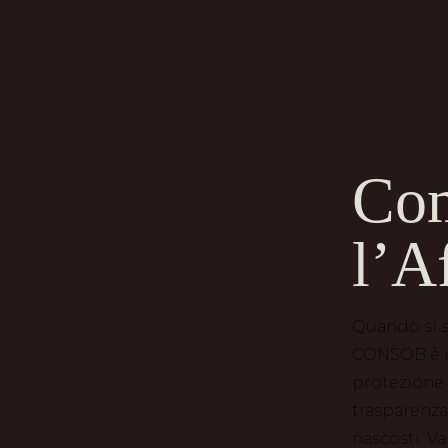
Com
l’A
Quando si s
CONSOB è il
protezione d
trasparenza
nascosti. Va