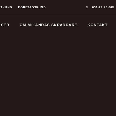
ATKUND
FÖRETAGSKUND
031-24 73 00
ISER
OM MILANDAS SKRÄDDARE
KONTAKT