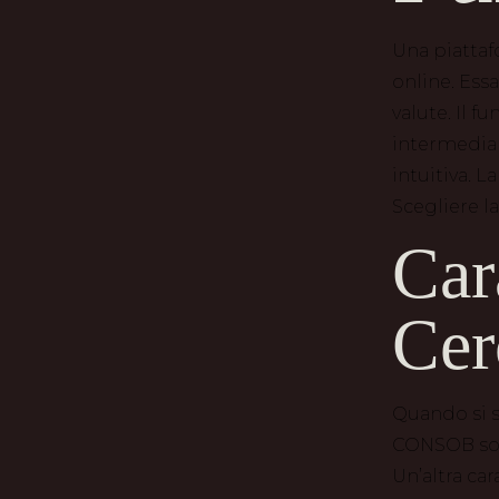
Una piattaf
online. Ess
valute. Il 
intermediar
intuitiva. L
Scegliere l
Car
Cer
Quando si s
CONSOB sono
Un’altra ca