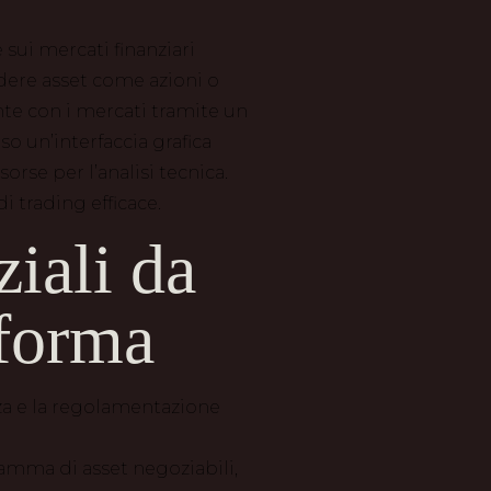
sui mercati finanziari
ndere asset come azioni o
nte con i mercati tramite un
o un’interfaccia grafica
sorse per l’analisi tecnica.
i trading efficace.
ziali da
aforma
zza e la regolamentazione
gamma di asset negoziabili,