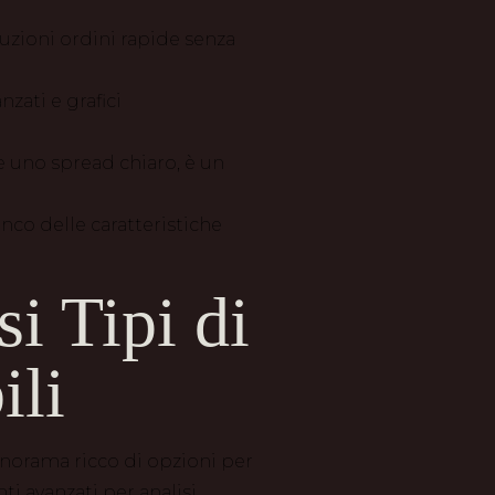
cuzioni ordini rapide senza
zati e grafici
e uno spread chiaro, è un
enco delle caratteristiche
si Tipi di
ili
 panorama ricco di opzioni per
ti avanzati per analisi