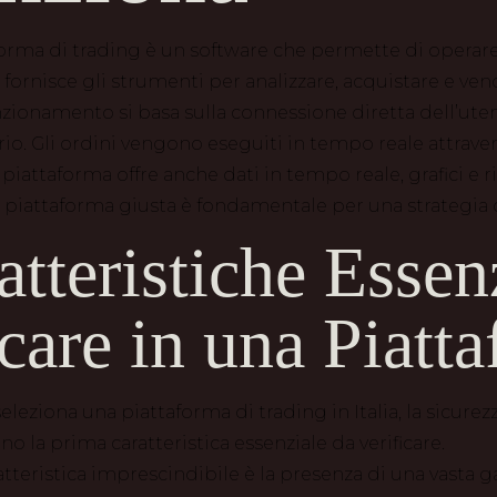
orma di trading è un software che permette di operare 
a fornisce gli strumenti per analizzare, acquistare e ve
funzionamento si basa sulla connessione diretta dell’ute
io. Gli ordini vengono eseguiti in tempo reale attravers
a piattaforma offre anche dati in tempo reale, grafici e ri
a piattaforma giusta è fondamentale per una strategia d
atteristiche Essen
care in una Piatt
eleziona una piattaforma di trading in Italia, la sicure
 la prima caratteristica essenziale da verificare.
ratteristica imprescindibile è la presenza di una vasta 