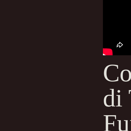
Co
di
Fu