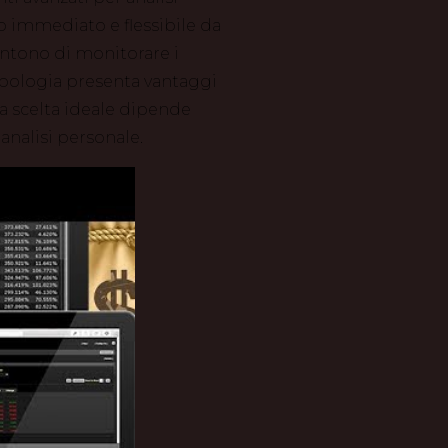
 immediato e flessibile da
entono di monitorare i
ipologia presenta vantaggi
 La scelta ideale dipende
 analisi personale.