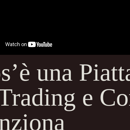
s’è una Piat
 Trading e C
nziona