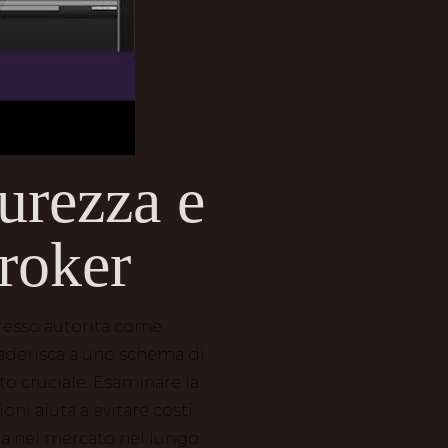
urezza e
Broker
presso autorità come
 aderisca a uno schema di
to cruciale. Esaminare la
oni aiuta a evitare costi
enda nel mercato nel lungo