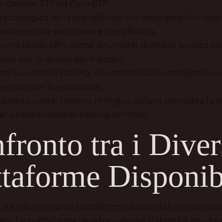
ni italiane, ETF ed Euro-BTP.
à tecnologica della piattaforma, che deve garantire ese
fondamentale per operare con efficacia.
rma ideale offre anche strumenti di analisi tecnica avan
abili per lo studio dei mercati.
nza sui costi di trading, con commissioni competitive 
cisivo per la redditività.
upporto clienti reattivo in lingua italiana completa l’el
per un’esperienza di trading ottimale.
fronto tra i Diver
ttaforme Disponib
 tra i diversi tipi di piattaforme disponibili rivela un
liani. Le piattaforme desktop offrono stabilità e strumen