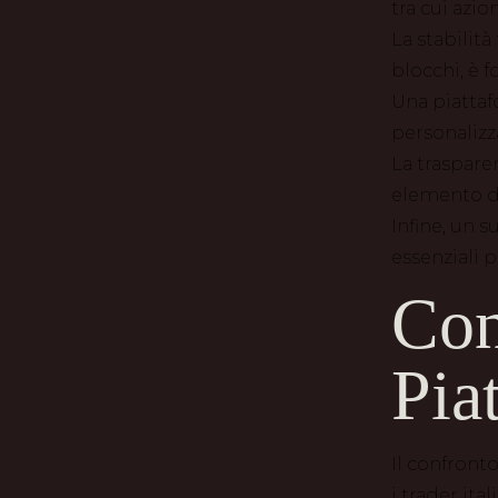
tra cui azio
La stabilit
blocchi, è 
Una piattafo
personalizz
La traspare
elemento de
Infine, un s
essenziali 
Con
Pia
Il confronto
i trader ita