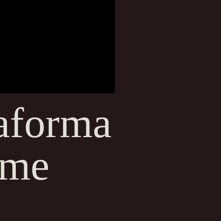
taforma
ome