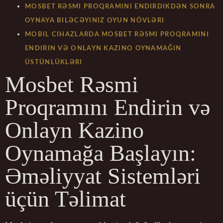
MOSBET RƏSMI PROQRAMINI ENDIRDIKDƏN SONRA
OYNAYA BILƏCƏYINIZ OYUN NÖVLƏRI
MOBIL CIHAZLARDA MOSBET RƏSMI PROQRAMINI
ENDIRIN VƏ ONLAYN KAZINO OYNAMAĞIN
ÜSTÜNLÜKLƏRI
Mosbet Rəsmi
Proqramını Endirin və
Onlayn Kazino
Oynamağa Başlayın:
Əməliyyat Sistemləri
üçün Təlimat