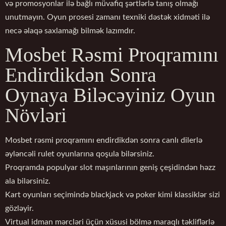
və promosyonlar ilə bağlı müvafiq şərtlərlə tanış olmağı
unutmayın. Oyun prosesi zamanı texniki dəstək xidməti ilə
necə əlaqə saxlamağı bilmək lazımdır.
Mosbet Rəsmi Proqramını
Endirdikdən Sonra
Oynaya Biləcəyiniz Oyun
Növləri
Mosbet rəsmi proqramını endirdikdən sonra canlı dilerlə
əyləncəli rulet oyunlarına qoşula bilərsiniz.
Proqramda populyar slot maşınlarının geniş çeşidindən həzz
ala bilərsiniz.
Kart oyunları seçimində blackjack və poker kimi klassiklər sizi
gözləyir.
Virtual idman mərcləri üçün xüsusi bölmə maraqlı təkliflərlə