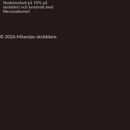
Studentrabatt på 10% på
skrädderi och kemtvätt med
Mecenatkortet!
©
2026
Milandas skräddare.