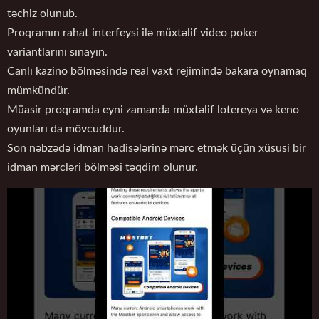
təchiz olunub.
Proqramın rahat interfeysi ilə müxtəlif video poker
variantlarını sınayın.
Canlı kazino bölməsində real vaxt rejimində bakara oynamaq
mümkündür.
Müasir proqramda eyni zamanda müxtəlif lotereya və keno
oyunları da mövcuddur.
Son nəbzədə idman hadisələrinə mərc etmək üçün xüsusi bir
idman mərcləri bölməsi təqdim olunur.