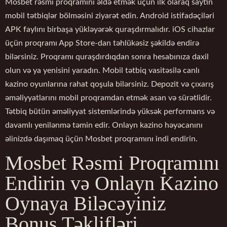
Mosbet rəsmi proqramını əldə etmək üçün ilk olaraq saytın
mobil tətbiqlər bölməsini ziyarət edin. Android istifadəçiləri
APK faylını birbaşa yükləyərək quraşdırmalıdır. iOS cihazlar
üçün proqramı App Store-dan təhlükəsiz şəkildə endirə
bilərsiniz. Proqramı quraşdırdıqdan sonra hesabınıza daxil
olun və ya yenisini yaradın. Mobil tətbiq vasitəsilə canlı
kazino oyunlarına rahat qoşula bilərsiniz. Depozit və çıxarış
əməliyyatlarını mobil proqramdan etmək asan və sürətlidir.
Tətbiq bütün əməliyyat sistemlərində yüksək performans və
davamlı yenilənmə təmin edir. Onlayn kazino həyəcanını
əlinizdə daşımaq üçün Mosbet proqramını indi endirin.
Mosbet Rəsmi Proqramını
Endirin və Onlayn Kazino
Oynaya Biləcəyiniz
Bonus Təklifləri