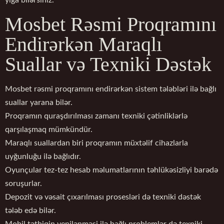
yığa bilərsiniz.
Mosbet Rəsmi Proqramını
Endirərkən Maraqlı
Suallar və Texniki Dəstək
Mosbet rəsmi proqramını endirərkən sistem tələbləri ilə bağlı
suallar yarana bilər.
Proqramın quraşdırılması zamanı texniki çətinliklərlə
qarşılaşmaq mümkündür.
Maraqlı suallardan biri proqramın müxtəlif cihazlarla
uyğunluğu ilə bağlıdır.
Oyunçular tez-tez hesab məlumatlarının təhlükəsizliyi barədə
soruşurlar.
Depozit və vəsait çıxarılması prosesləri də texniki dəstək
tələb edə bilər.
Mobil tətbiqin yenilənməsi ilə bağlı problemlər də texniki