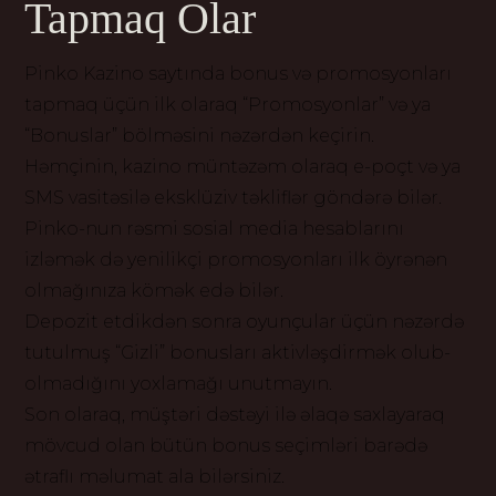
Tapmaq Olar
Pinko Kazino saytında bonus və promosyonları
tapmaq üçün ilk olaraq “Promosyonlar” və ya
“Bonuslar” bölməsini nəzərdən keçirin.
Həmçinin, kazino müntəzəm olaraq e-poçt və ya
SMS vasitəsilə eksklüziv təkliflər göndərə bilər.
Pinko-nun rəsmi sosial media hesablarını
izləmək də yenilikçi promosyonları ilk öyrənən
olmağınıza kömək edə bilər.
Depozit etdikdən sonra oyunçular üçün nəzərdə
tutulmuş “Gizli” bonusları aktivləşdirmək olub-
olmadığını yoxlamağı unutmayın.
Son olaraq, müştəri dəstəyi ilə əlaqə saxlayaraq
mövcud olan bütün bonus seçimləri barədə
ətraflı məlumat ala bilərsiniz.