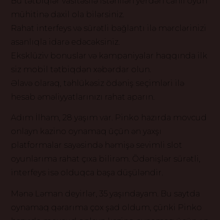
Bu tətbiqlər vasitəsilə istənilən yerdən canlı oyun
mühitinə daxil ola bilərsiniz.
Rahat interfeys və sürətli bağlantı ilə mərclərinizi
asanlıqla idarə edəcəksiniz.
Eksklüziv bonuslar və kampaniyalar haqqında ilk
siz mobil tətbiqdən xəbərdar olun.
Əlavə olaraq, təhlükəsiz ödəniş seçimləri ilə
hesab əməliyyatlarınızı rahat aparın.
Adım İlham, 28 yaşım var. Pinko hazırda movcud
onlayn kazino oynamaq üçün ən yaxşı
platformalar sayəsində həmişə sevimli slot
oyunlarıma rahat çıxa bilirəm. Ödənişlər sürətli,
interfeys isə olduqca başa düşüləndir.
Mənə Ləman deyirlər, 35 yaşındayam. Bu saytda
oynamaq qərarıma çox şad oldum, çünki Pinko