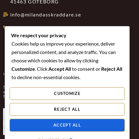
41463 GÖTEBORG
info@milandasskraddare.se
031-24 73 00
We respect your privacy
Öppettider: Vardagar 10–
Cookies help us improve your experience, deliver
18
personalized content, and analyze traffic. You can
choose which cookies to allow by clicking
Helg: stängt
Customize
. Click
Accept All
to consent or
Reject All
MILANDAS
STUDENTER
to decline non-essential cookies.
Studentrabatt på 10% på
skrädderi och kemtvätt med
CUSTOMIZE
Mecenatkortet!
REJECT ALL
ACCEPT ALL