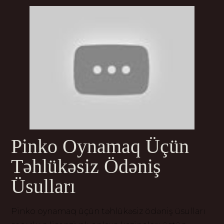
Pinko Oynamaq Üçün
Təhlükəsiz Ödəniş
Üsulları
Pinko oynamaq üçün təhlükəsiz ödəniş üsulları