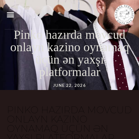
Pinko hazırda movcud
onlayn kazino oynamaq
üçün ən yaxşı
platformalar
JUNE 22, 2026
PINKO HAZIRDA MOVCUD
ONLAYN KAZINO
OYNAMAQ ÜÇÜN ƏN
YAXŞI PLATFORMALAR