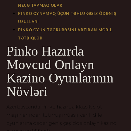
NECƏ TAPMAQ OLAR
PINKO OYNAMAQ ÜÇÜN TƏHLÜKƏSIZ ÖDƏNIŞ
ÜSULLARI
PINKO OYUN TƏCRÜBƏSINI ARTIRAN MOBIL
TƏTBIQLƏR
Pinko Hazırda
Movcud Onlayn
Kazino Oyunlarının
Növləri
Azerbaycanda Pinko hazırda klassik slot
maşınlarından tutmuş müasir canlı diler
oyunlarına qədər geniş çeşiddə onlayn kazino