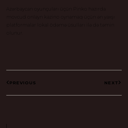
Azərbaycan oyunçuları üçün Pinko hazırda
movcud onlayn kazino oynamaq üçün ən yaxşı
platformalar lokal ödəmə üsulları ilə də təmin
olunur.
PREVIOUS
NEXT