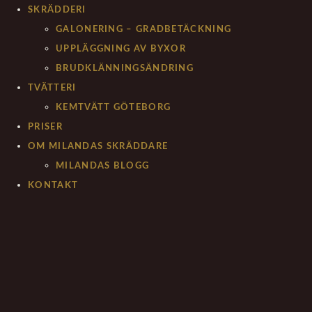
SKRÄDDERI
GALONERING – GRADBETÄCKNING
UPPLÄGGNING AV BYXOR
BRUDKLÄNNINGSÄNDRING
TVÄTTERI
KEMTVÄTT GÖTEBORG
PRISER
OM MILANDAS SKRÄDDARE
MILANDAS BLOGG
KONTAKT