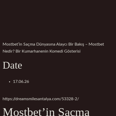
Mostbet’in Saçma Dünyasına Alaycı Bir Bakış – Mostbet
Nedir? Bir Kumarhanenin Komedi Gösterisi
Date
17.06.26
https://dreamsmilesantalya.com/53328-2/
Mostbet’in Saçma