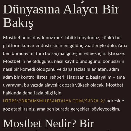
Dünyasına Alaycı Bir
Bakış
Mostbet adını duydunuz mu? Tabii ki duydunuz, çünkü bu
platform kumar endüstrisinin en gülünç vaatleriyle dolu. Ama
ben buradayım, tüm bu saçmalığı teşhir etmek için. İşte size,
Mostbet’in ne olduğunu, nasıl kayıt olunduğunu, bonusların
nasıl bir komedi olduğunu ve daha fazlasını anlatan, adım
adım bir kontrol listesi rehberi. Hazırsanız, başlayalım – ama
uyarayım, bu yazıda alaycılık dozajı yüksek olacak. Mostbet
hakkında daha fazla bilgi için
adresine
HTTPS://DREAMSMILESANTALYA.COM/53328-2/
göz atabilirsiniz, ama ben burada gerçekleri söyleyeceğim.
Mostbet Nedir? Bir