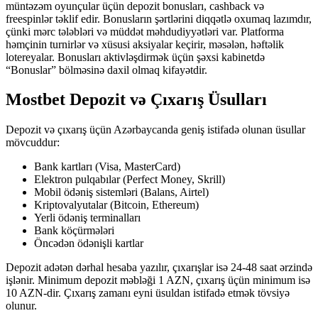
müntəzəm oyunçular üçün depozit bonusları, cashback və
freespinlər təklif edir. Bonusların şərtlərini diqqətlə oxumaq lazımdır,
çünki mərc tələbləri və müddət məhdudiyyətləri var. Platforma
həmçinin turnirlər və xüsusi aksiyalar keçirir, məsələn, həftəlik
lotereyalar. Bonusları aktivləşdirmək üçün şəxsi kabinetdə
“Bonuslar” bölməsinə daxil olmaq kifayətdir.
Mostbet Depozit və Çıxarış Üsulları
Depozit və çıxarış üçün Azərbaycanda geniş istifadə olunan üsullar
mövcuddur:
Bank kartları (Visa, MasterCard)
Elektron pulqabılar (Perfect Money, Skrill)
Mobil ödəniş sistemləri (Balans, Airtel)
Kriptovalyutalar (Bitcoin, Ethereum)
Yerli ödəniş terminalları
Bank köçürmələri
Öncədən ödənişli kartlar
Depozit adətən dərhal hesaba yazılır, çıxarışlar isə 24-48 saat ərzində
işlənir. Minimum depozit məbləği 1 AZN, çıxarış üçün minimum isə
10 AZN-dir. Çıxarış zamanı eyni üsuldan istifadə etmək tövsiyə
olunur.