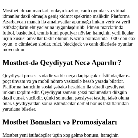
Mostbet idman mərcləri, onlayn kazino, canlı oyunlar və virtual
idmanlar daxil olmaqla geniş xidmət spektrinə malikdir. Platforma
Azərbaycan manatı ilə əməliyyatlar aparmağa imkan verir və yerli
istifadəçilərin ehtiyaclarına uyğunlaşdırılıb. İdman mərclərində
futbol, basketbol, tennis kimi populyar növlər, həmçinin yerli liqalar
üçün xüsusi əmsallar təklif olunur. Kazino bölməsində 1000-dən çox
oyun, o cümlədən slotlar, rulet, blackjack və canlı dilerlərlə oyunlar
mövcuddur.
Mostbet-də Qeydiyyat Necə Aparılır?
Qeydiyyat prosesi sadədir və bir neçə dəqiqə çəkir. İstifadəçilər e-
poçt ünvanı və ya mobil nömrə vasitəsilə hesab yarada bilərlər.
Platforma həmçinin sosial şəbəkə hesabları ilə sürətli qeydiyyat
imkanı təqdim edir. Qeydiyyat zamanı şəxsi məlumatları düzgün
daxil etmək vacibdir, çünki sonradan şəxsiyyət təsdiqi tələb oluna
bilər. Qeydiyyatdan sonra istifadəçilər dərhal bonus təkliflərindən
yararlana bilərlər.
Mostbet Bonusları və Promosiyaları
Mostbet yeni istifadəçilər üçün xoş gəlmə bonusu, həmçinin