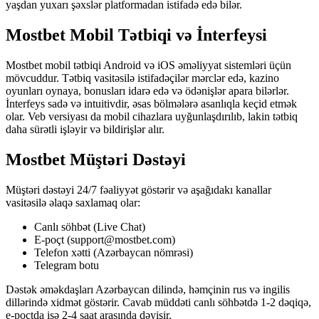
yaşdan yuxarı şəxslər platformadan istifadə edə bilər.
Mostbet Mobil Tətbiqi və İnterfeysi
Mostbet mobil tətbiqi Android və iOS əməliyyat sistemləri üçün
mövcuddur. Tətbiq vasitəsilə istifadəçilər mərclər edə, kazino
oyunları oynaya, bonusları idarə edə və ödənişlər apara bilərlər.
İnterfeys sadə və intuitivdir, əsas bölmələrə asanlıqla keçid etmək
olar. Veb versiyası da mobil cihazlara uyğunlaşdırılıb, lakin tətbiq
daha sürətli işləyir və bildirişlər alır.
Mostbet Müştəri Dəstəyi
Müştəri dəstəyi 24/7 fəaliyyət göstərir və aşağıdakı kanallar
vasitəsilə əlaqə saxlamaq olar:
Canlı söhbət (Live Chat)
E-poçt (support@mostbet.com)
Telefon xətti (Azərbaycan nömrəsi)
Telegram botu
Dəstək əməkdaşları Azərbaycan dilində, həmçinin rus və ingilis
dillərində xidmət göstərir. Cavab müddəti canlı söhbətdə 1-2 dəqiqə,
e-poçtda isə 2-4 saat arasında dəyişir.